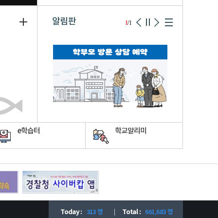
알림판
1
/1
e학습터
학교알리미
Today :
313 명
Total :
661,683 명