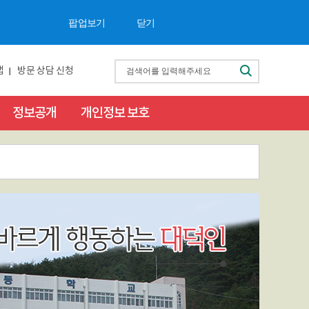
팝업보기
닫기
검
맵
방문 상담 신청
색
정보공개
개인정보 보호