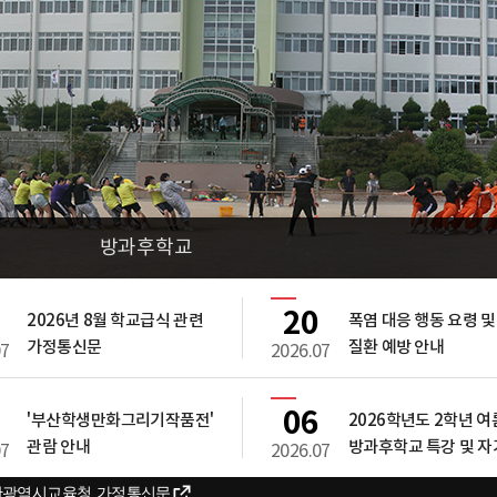
방과후학교
20
2026년 8월 학교급식 관련
폭염 대응 행동 요령 및
가정통신문
질환 예방 안내
07
2026.07
06
'부산학생만화그리기작품전'
2026학년도 2학년 
관람 안내
방과후학교 특강 및 
07
2026.07
학습 신청 안내
산광역시교육청 가정통신문